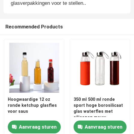
glasverpakkingen voor te stellen..
Fabrieksreis
Recommended Products
Kwaliteitscontrole
Contacteer ons
Vraag een offerte aan
Glazen flessen
Hoogwaardige 12 oz
350 ml 500 ml ronde
ronde ketchup glasfles
sport hoge borosilicaat
glaskruiken
voor saus
glas waterfles met
siliconen mouw
Aanvraag sturen
Aanvraag sturen
Glasbekers