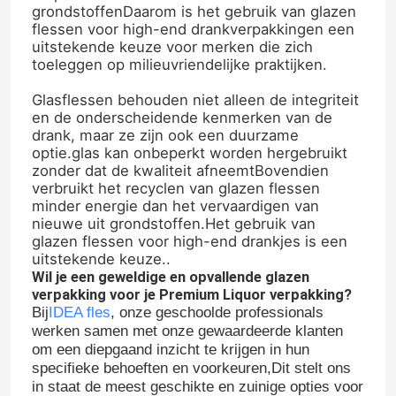
grondstoffenDaarom is het gebruik van glazen
flessen voor high-end drankverpakkingen een
uitstekende keuze voor merken die zich
toeleggen op milieuvriendelijke praktijken.
Glasflessen behouden niet alleen de integriteit
en de onderscheidende kenmerken van de
drank, maar ze zijn ook een duurzame
optie.glas kan onbeperkt worden hergebruikt
zonder dat de kwaliteit afneemtBovendien
verbruikt het recyclen van glazen flessen
minder energie dan het vervaardigen van
nieuwe uit grondstoffen.Het gebruik van
glazen flessen voor high-end drankjes is een
uitstekende keuze..
Wil je een geweldige en opvallende glazen
Thuis
verpakking voor je Premium Liquor verpakking?
Bij
IDEA fles
, onze geschoolde professionals
werken samen met onze gewaardeerde klanten
Producten
om een diepgaand inzicht te krijgen in hun
specifieke behoeften en voorkeuren,Dit stelt ons
in staat de meest geschikte en zuinige opties voor
Over ons