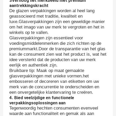
3Verhoog het merkbeeld met premium
aantrekkingskracht
De glazen verpakkingen worden al heel lang
geassocieerd met traditie, kwaliteit en
luxe.Glasverpakkingen zijn een geweldige manier
om het imago van uw merk te vergroten en het in
winkels op te vallen.
Glasverpakkingen zijn essentieel voor
voedingsmiddelenmerken die zich richten op de
premiummarkt.Door de transparantie van het glas
kan de consument zien wat het product is, wat het
idee versterkt dat de producten van uw merk
eerlijk en authentiek zijn.
Bruikbare tip: Maak op maat gemaakte
glasverpakkingen met unieke vormen.het
embosseren of decoreren van etiketten om uw
Thuis
merk van de concurrentie te onderscheiden en
een onvergetelijke klantervaring te creëren.
4. Bied veelzijdige en functionele
Producten
verpakkingsoplossingen aan
Tegenwoordig hechten consumenten evenveel
waarde aan functionaliteit en gemak als aan
Over ons