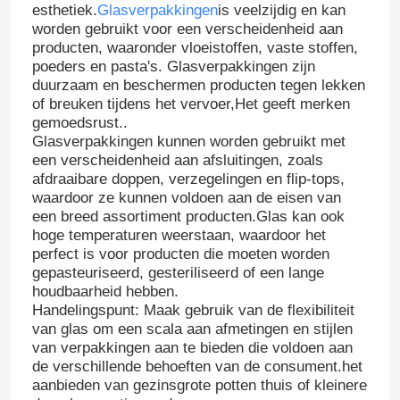
esthetiek.
Glasverpakkingen
is veelzijdig en kan
worden gebruikt voor een verscheidenheid aan
producten, waaronder vloeistoffen, vaste stoffen,
Fabrieksreis
poeders en pasta's. Glasverpakkingen zijn
duurzaam en beschermen producten tegen lekken
of breuken tijdens het vervoer,Het geeft merken
Kwaliteitscontrole
gemoedsrust..
Glasverpakkingen kunnen worden gebruikt met
een verscheidenheid aan afsluitingen, zoals
Contacteer ons
afdraaibare doppen, verzegelingen en flip-tops,
waardoor ze kunnen voldoen aan de eisen van
een breed assortiment producten.Glas kan ook
Vraag een offerte aan
hoge temperaturen weerstaan, waardoor het
perfect is voor producten die moeten worden
gepasteuriseerd, gesteriliseerd of een lange
Glazen flessen
houdbaarheid hebben.
Handelingspunt: Maak gebruik van de flexibiliteit
van glas om een scala aan afmetingen en stijlen
glaskruiken
van verpakkingen aan te bieden die voldoen aan
de verschillende behoeften van de consument.het
aanbieden van gezinsgrote potten thuis of kleinere
Glasbekers