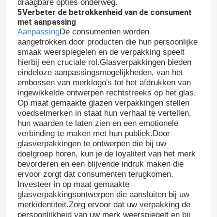
draagbare opties onderweg.
5Verbeter de betrokkenheid van de consument
met aanpassing
Fleskap van pot
Aanpassing
De consumenten worden
aangetrokken door producten die hun persoonlijke
smaak weerspiegelen en de verpakking speelt
Huishoudelijk glaswerk
hierbij een cruciale rol.Glasverpakkingen bieden
eindeloze aanpassingsmogelijkheden, van het
embossen van merklogo's tot het afdrukken van
ingewikkelde ontwerpen rechtstreeks op het glas.
Op maat gemaakte glazen verpakkingen stellen
voedselmerken in staat hun verhaal te vertellen,
hun waarden te laten zien en een emotionele
verbinding te maken met hun publiek.Door
glasverpakkingen te ontwerpen die bij uw
doelgroep horen, kun je de loyaliteit van het merk
bevorderen en een blijvende indruk maken die
ervoor zorgt dat consumenten terugkomen.
Investeer in op maat gemaakte
glasverpakkingsontwerpen die aansluiten bij uw
merkidentiteit.Zorg ervoor dat uw verpakking de
persoonlijkheid van uw merk weerspiegelt en bij