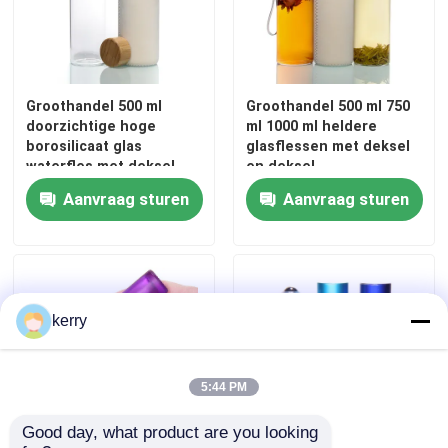
Groothandel 500 ml
Groothandel 500 ml 750
doorzichtige hoge
ml 1000 ml heldere
borosilicaat glas
glasflessen met deksel
waterfles met deksel
en deksel
van roestvrij staal
Aanvraag sturen
Aanvraag sturen
kerry
5:44 PM
Good day, what product are you looking 