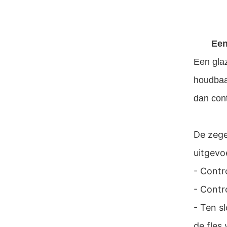
Een
Een glaz
houdbaa
dan cont
De zege
uitgevo
- Contro
- Contr
- Ten s
de fles