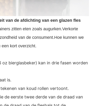
it van de afdichting van een glazen fles
ainers zitten eten zoals augurken.Verkorte
gezondheid van de consument.Hoe kunnen we
 een kort overzicht.
6 oz bierglasbeker) kan in drie fasen worden
at is.
en tekenen van koud rollen vertoont.
die de eerste twee derde van de draad van
n de draad van de fleshals tot de