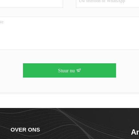
Stuur nu
OVER ONS
An