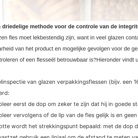
 driedelige methode voor de controle van de integrite
en fles moet lekbestendig zijn, want in veel glazen cont
rheid van het product en mogelijke gevolgen voor de 
roleren of een flesseël betrouwbaar is?Hieronder vindt u
linspectie van glazen verpakkingsflessen (bijv. een 1
erd:
leer eerst de dop om zeker te zijn dat hij in goede sta
oleer vervolgens of de lip van de fles gelijk is en ge
lotte wordt het strekkingspunt bepaald: met de dop 
 vastzet,gebruik een liniaal om de afstand te meten va