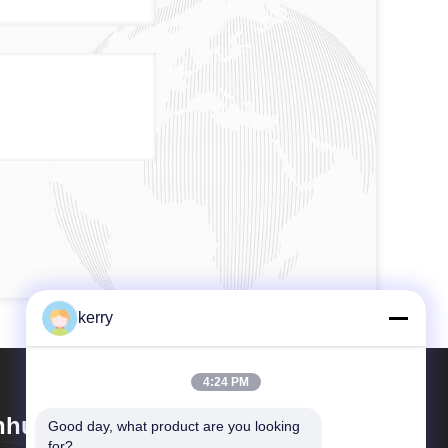
kerry
4:24 PM
hui Idea Technology Imp & Exp
Good day, what product are you looking 
for?