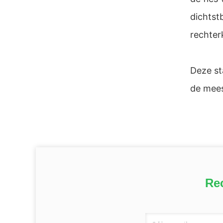
dichtst
rechter
Deze st
de meest
Re