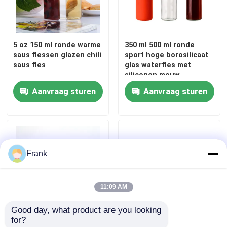
Fleskap van pot
5 oz 150 ml ronde warme
350 ml 500 ml ronde
saus flessen glazen chili
sport hoge borosilicaat
Huishoudelijk glaswerk
saus fles
glas waterfles met
siliconen mouw
Aanvraag sturen
Aanvraag sturen
Frank
11:09 AM
Good day, what product are you looking 
for?
Leeg Honingfles Glas
Fabriek Groothandel 8oz