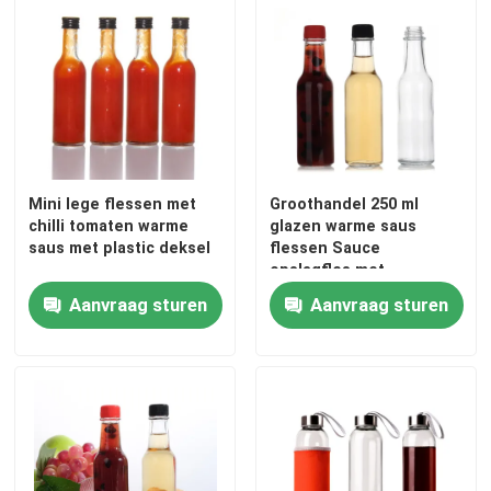
Fabrieksreis
Kwaliteitscontrole
Contacteer ons
Mini lege flessen met
Groothandel 250 ml
chilli tomaten warme
glazen warme saus
saus met plastic deksel
flessen Sauce
Vraag een offerte aan
opslagfles met
lekkagebestendige
Aanvraag sturen
Aanvraag sturen
Twist off Cap
Glazen flessen
glaskruiken
Glasbekers