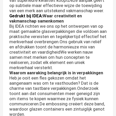
van superieure kwaliteit kooptDeze aanpak geeft
op subtiele maar effectieve wijze de toewijding
van een merk aan uitstekend vakmanschap weer.
Gedrukt bij IDEA:
Waar creativiteit en
vakmanschap samenkomen
Bij IDEA richten we ons op het ontwerpen van op
maat gemaakte glasverpakkingen die voldoen aan
praktische vereisten en tegelijkertijd effectief het
merkverhaal overbrengen.Ons gebruik van reliëf
en afdrukken toont de harmonieuze mix van
creativiteit en vaardigheidWe werken nauw
samen met merken om hun concepten te
realiseren, zodat elk element een uniek
merkverhaal versterkt.
Waarom aanraking belangrijk is in verpakkingen
Heb je ooit een fles gekozen omdat het
aangenaam was om te vasthouden? Dat is de
charme van tastbare verpakkingen.Onderzoek
toont aan dat consumenten meer geneigd zijn
om items te kopen waarmee ze fysiek kunnen
communiceren.De embossing creëert deze band,
waardoor glazen containers een zintuiglijk genot
worden.