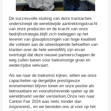
Fabrieksreis
De succesvolle sluiting van deze transacties
onderstreept de wereldwijde aantrekkingskracht
van onze producten en de kracht van onze
Kwaliteitscontrole
bedrijfsstrategie.blijft zich toeleggen op het
leveren van glasoplossingen van hoge kwaliteit
die voldoen aan de uiteenlopende behoeften van
Contacteer ons
klanten over de hele wereldWij zijn ervan
overtuigd dat deze nieuwe partnerschappen de
weg zullen banen voor toekomstige groei en
Vraag een offerte aan
wederzijdse welvaart.
Als we naar de toekomst kijken, willen we onze
Glazen flessen
capaciteiten op dergelijke prestigieuze
evenementen blijven tonen en onze positie als
betrouwbare en vooruitstrevende speler op de
glaskruiken
wereldmarkt verder versterken.Onze reis naar
Canton Fair 2024 was niets minder dan
inspirerend., en we bereiden ons al voor op het
Glasbekers