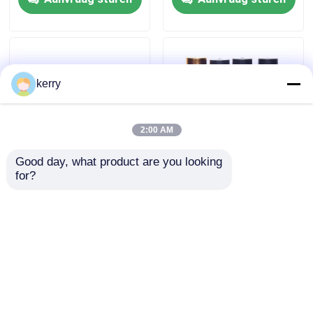
kerry
2:00 AM
Good day, what product are you looking 
for?
Duidelijke flessenpotten
8 ml 5 ml heldere lege
met deksels
rol op flessen voor
essentiële oliën
Aanvraag sturen
Aanvraag sturen
Thuis
Ongeveer ons
Contacteer ons
Desktop Site