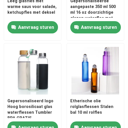
Leeg glasfles met
Gepersonaliseerde
warme saus voor salade,
aangepaste 350 ml 500
ketchupfles met deksel
ml 16 oz doorzichtige
glazen waterfles met
roestvrijstalen deksel
Aanvraag sturen
Aanvraag sturen
Gepersonaliseerd logo
Etherische olie
Hoog borosilicaat glas
rolglasflessen Stalen
waterflessen Tumbler
bal 10 ml rolfles
BPA GRATIS
Drinkwaterfles
Aanvraag sturen
Aanvraag sturen