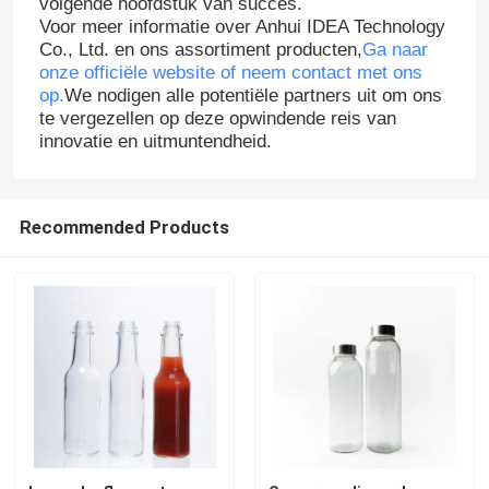
volgende hoofdstuk van succes.
Voor meer informatie over Anhui IDEA Technology
Co., Ltd. en ons assortiment producten,
Ga naar
Fleskap van pot
onze officiële website of neem contact met ons
op.
We nodigen alle potentiële partners uit om ons
te vergezellen op deze opwindende reis van
Huishoudelijk glaswerk
innovatie en uitmuntendheid.
Recommended Products