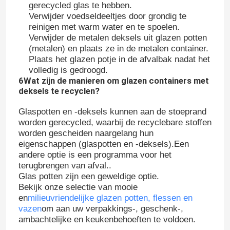
gerecycled glas te hebben.
Verwijder voedseldeeltjes door grondig te
Fleskap van pot
reinigen met warm water en te spoelen.
Verwijder de metalen deksels uit glazen potten
(metalen) en plaats ze in de metalen container.
Huishoudelijk glaswerk
Plaats het glazen potje in de afvalbak nadat het
volledig is gedroogd.
6Wat zijn de manieren om glazen containers met
deksels te recyclen?
Glaspotten en -deksels kunnen aan de stoeprand
worden gerecycled, waarbij de recyclebare stoffen
worden gescheiden naargelang hun
eigenschappen (glaspotten en -deksels).Een
andere optie is een programma voor het
terugbrengen van afval..
Glas potten zijn een geweldige optie.
Bekijk onze selectie van mooie
en
milieuvriendelijke glazen potten, flessen en
vazen
om aan uw verpakkings-, geschenk-,
ambachtelijke en keukenbehoeften te voldoen.