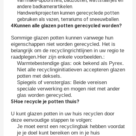
van make-upborstels, badzouten, wattstaafjes en
andere badkamerartikelen.
Handwerkprojecten kunnen gerecyclede potten
Fabrieksreis
gebruiken als vazen, terrariums of sneeuwballen.
4Kunnen alle glazen potten gerecycled worden?
Kwaliteitscontrole
Sommige glazen potten kunnen vanwege hun
eigenschappen niet worden gerecycled. Het is
belangrijk om de recyclingrichtlijnen in uw regio te
Contacteer ons
raadplegen.Hier zijn enkele voorbeelden.:
Warmtebestendige glas: ook bekend als Pyrex.
Niet alle recyclinginitiatieven accepteren glazen
Vraag een offerte aan
potten met deksels.
Spiegels of vensterglas: Beide vereisen
speciale verwerking en mogen niet met ander
Glazen flessen
glas worden gerecycled.
5Hoe recycle je potten thuis?
glaskruiken
U kunt glazen potten in uw huis recyclen door
deze eenvoudige stappen te volgen:
Je moet eerst een recyclingbak hebben voordat
Glasbekers
je je doel kunt bereiken om in je huis