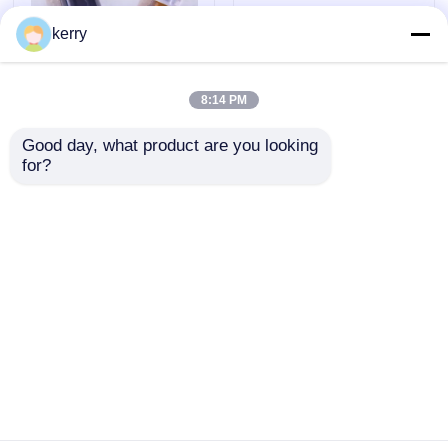
kerry
8:14 PM
Good day, what product are you looking 
for?
10 ml edelsteen heldere
Nieuwe Essentiële Olie
zwarte glazen rolfles
Roller Glasflessen
voor parfum essentiële
Stalen Bal 10 ml Rol Fles
oliën
Amber Roll On Parfum
Fles
Aanvraag sturen
Aanvraag sturen
Thuis
Ongeveer ons
Contacteer ons
Desktop Site
Sitemap
Privacybeleid