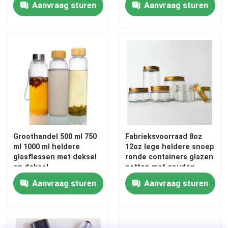
Aanvraag sturen
Aanvraag sturen
Fleskap van pot
Huishoudelijk glaswerk
Groothandel 500 ml 750
Fabrieksvoorraad 8oz
ml 1000 ml heldere
12oz lege heldere snoep
glasflessen met deksel
ronde containers glazen
en deksel
potten met gouden
metalen deksels
Aanvraag sturen
Aanvraag sturen