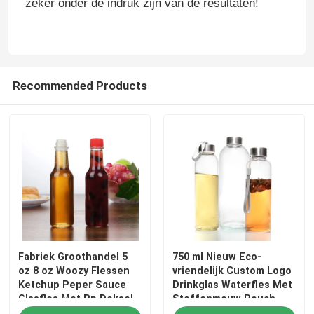
zeker onder de indruk zijn van de resultaten!
Fabrieksreis
Kwaliteitscontrole
Recommended Products
Contacteer ons
Vraag een offerte aan
Glazen flessen
Fabriek Groothandel 5
750 ml Nieuw Eco-
glaskruiken
oz 8 oz Woozy Flessen
vriendelijk Custom Logo
Ketchup Peper Sauce
Drinkglas Waterfles Met
Glasfles Met Pp Deksel
Stoffenmouw Pouch
Glasbekers