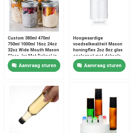
Fleskap van pot
Huishoudelijk glaswerk
Custom 380ml 470ml
Hoogwaardige
750ml 1000ml 16oz 24oz
voedselkwaliteit Mason
32oz Wide Mouth Mason
honingfles 2oz 8oz glas
Glass Jar Met Deksel in
opslagpot met deksels
Bulk
Aanvraag sturen
Aanvraag sturen