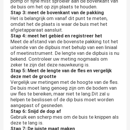
pomp of fijne mist sproeier aan de bovenkant van
de buis om het op zijn plaats te houden.
Stap 3: meet de bovenkant van de pakking
Het is belangrijk om vanaf dit punt te meten,
omdat het de plaats is waar de buis met het
afgietapparaat aansluit.
Stap 4: meet het gebied en registreer het
Meet de afstand van de bovenste pakking tot het
uiteinde van de dipbuis met behulp van een liniaal
of meetinstrument. De lengte van de dipbuis is nu
bekend. Controleer uw meting nogmaals om
zeker te zijn dat deze nauwkeurig is.
Stap 5: Meet de lengte van de fles en vergelijk
deze met de grootte
Vergelijk uw metingen met de hoogte van de fles.
De buis moet lang genoeg zijn om de bodem van
Thuis
uw fles te bereiken, maar niet te lang.Dit zal u
helpen te beslissen of de dip buis moet worden
aangepast of gesneden.
Producten
Stap 6: Snijd de dop af
Gebruik een scherp mes om de buis te knippen als
deze te lang is.
Over ons
Stap 7: De juiste maat maken