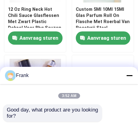
12 Oz Ring Neck Hot
Custom 5Ml 10Ml 15Ml
Chili Sauce Glasflessen
Glas Parfum Roll On
Met Zwart Plastic
Flasche Met Roerbal Van
Deksel Voor Bbq Sauzen
Roestvrij Staal
Aanvraag sturen
Aanvraag sturen
Frank
3:52 AM
Good day, what product are you looking 
for?
10 ml edelsteen heldere
Nieuwe Essentiële Olie
zwarte glazen rolfles
Roller Glasflessen
voor parfum essentiële
Stalen Bal 10 ml Rol Fles
oliën
Amber Roll On Parfum