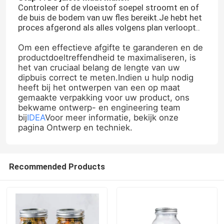
Controleer of de vloeistof soepel stroomt en of
de buis de bodem van uw fles bereikt.Je hebt het
proces afgerond als alles volgens plan verloopt..
Fabrieksreis
Om een effectieve afgifte te garanderen en de
productdoeltreffendheid te maximaliseren, is
Kwaliteitscontrole
het van cruciaal belang de lengte van uw
dipbuis correct te meten.Indien u hulp nodig
heeft bij het ontwerpen van een op maat
Contacteer ons
gemaakte verpakking voor uw product, ons
bekwame ontwerp- en engineering team
bij
IDEA
Voor meer informatie, bekijk onze
Vraag een offerte aan
pagina Ontwerp en techniek.
Glazen flessen
Recommended Products
glaskruiken
Glasbekers