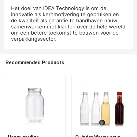
Het doel van IDEA Technology is om de
innovatie als kernmotivering te gebruiken en
de kwaliteit als garantie te handhaven.nauw
samenwerken met klanten over de hele wereld
om een betere toekomst te bouwen voor de
verpakkingssector.
Recommended Products
Thuis
Producten
Over ons
Hoogwaardige
Cylinder Warme saus