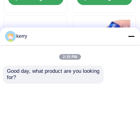
Fleskap van pot
Huishoudelijk glaswerk
kerry
2:35 PM
Good day, what product are you looking 
for?
10 ml glazen parfumrol
Etherische olie amber
op fles met
glazen rolflessen Bulk
roestvrijstalen metalen
met gouden dop 10 ml
rolbal
Aanvraag sturen
Aanvraag sturen
Thuis
Ongeveer ons
Contacteer ons
Desktop Site