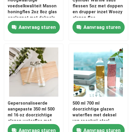
voedselkwaliteit Mason
flessen 5oz met doppen
honingfles 2oz 8oz glas
en drupper inzet Woozy
Fabrieksreis
opslagpot met deksels
glazen fles
Aanvraag sturen
Aanvraag sturen
Kwaliteitscontrole
Contacteer ons
Vraag een offerte aan
Glazen flessen
Gepersonaliseerde
500 ml 700 ml
aangepaste 350 ml 500
doorzichtige glazen
glaskruiken
ml 16 oz doorzichtige
waterfles met deksel
glazen waterfles met
van roestvrij staal
roestvrijstalen deksel
Glasbekers
Aanvraag sturen
Aanvraag sturen