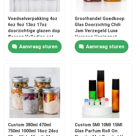
Voedselverpakking 4oz
Groothandel Goedkoop
6oz 9oz 13oz 17oz
Glas Doorzichtig Chili
doorzichtige glazen dop
Jam Verzegeld Luxe
flessen Volledige set
Hexagon Honingpot
bevroren glazen pot met
Aanvraag sturen
Aanvraag sturen
metalen deksel
Thuis
Producten
Custom 380ml 470ml
Custom 5Ml 10Ml 15Ml
750ml 1000ml 16oz 24oz
Glas Parfum Roll On
Over ons