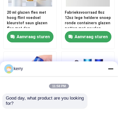
20 ml glazen fles met
Fabrieksvoorraad 8oz
Fleskap van pot
hoog flint voedsel
12oz lege heldere snoep
kleurstof saus glazen
ronde containers glazen
fles met dop
potten met gouden
Huishoudelijk glaswerk
metalen deksels
Aanvraag sturen
Aanvraag sturen
kerry
11:58 PM
Good day, what product are you looking 
for?
Etherische olie amber
Gemstone 30 ml glazen
glazen rolflessen Bulk
rolfles lege
met gouden dop 10 ml
parfumsrollers