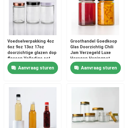
Fabrieksreis
Kwaliteitscontrole
Voedselverpakking 4oz
Groothandel Goedkoop
6oz 9oz 13oz 17oz
Glas Doorzichtig Chili
Contacteer ons
doorzichtige glazen dop
Jam Verzegeld Luxe
flessen Volledige set
Hexagon Honingpot
bevroren glazen pot met
Aanvraag sturen
Aanvraag sturen
metalen deksel
Vraag een offerte aan
Glazen flessen
glaskruiken
Glasbekers