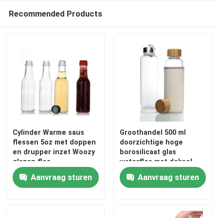
Recommended Products
Fabrieksreis
Kwaliteitscontrole
Contacteer ons
Vraag een offerte aan
Cylinder Warme saus
Groothandel 500 ml
flessen 5oz met doppen
doorzichtige hoge
Glazen flessen
en drupper inzet Woozy
borosilicaat glas
glazen fles
waterfles met deksel
van roestvrij staal
Aanvraag sturen
Aanvraag sturen
glaskruiken
Glasbekers