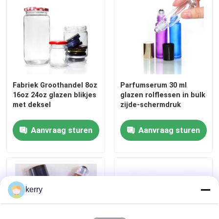
Fleskap van pot
Huishoudelijk glaswerk
Fabriek Groothandel 8oz
Parfumserum 30 ml
16oz 24oz glazen blikjes
glazen rolflessen in bulk
met deksel
zijde-schermdruk
Aanvraag sturen
Aanvraag sturen
kerry