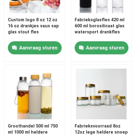
Fabrieksreis
Custom logo 8 oz 12 oz
Fabrieksglasfles 420 ml
16 oz drankjes saus sap
600 ml borosilicaat glas
glas stout fles
watersport drankfles
Kwaliteitscontrole
Aanvraag sturen
Aanvraag sturen
Contacteer ons
Vraag een offerte aan
Glazen flessen
glaskruiken
Groothandel 500 ml 750
Fabrieksvoorraad 8oz
Glasbekers
ml 1000 ml heldere
12oz lege heldere snoep