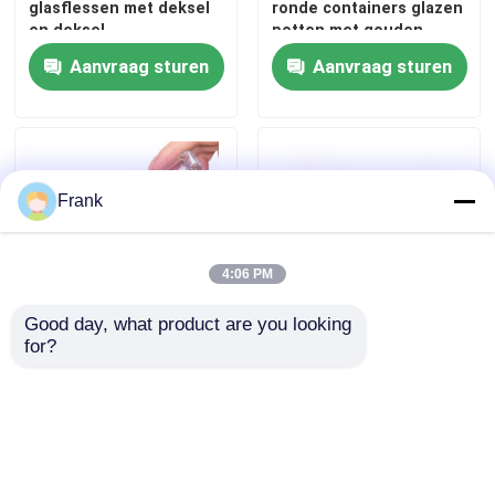
glasflessen met deksel
ronde containers glazen
en deksel
potten met gouden
metalen deksels
Fleskap van pot
Aanvraag sturen
Aanvraag sturen
Huishoudelijk glaswerk
Frank
4:06 PM
Good day, what product are you looking 
for?
Parfumserum 30 ml
10 ml heldere glazen
glazen rolflessen in bulk
rolfles voor parfums en
zijde-schermdruk
essentiële oliën
Aanvraag sturen
Aanvraag sturen