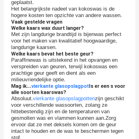
geplaatst.
Het belangrijkste nadeel van kokoswas is de
hogere kosten ten opzichte van andere wassen.
Vaak gestelde vragen
Welke kaars wax duurt langer?
Met zijn langdurige brandtijd is bijenwas perfect
voor het maken van kwalitatief hoogwaardige,
langdurige kaarsen.
Welke kaars bevat het beste geur?
Paraffinewas is uitstekend in het opvangen en
verspreiden van geuren, terwijl kokoswas een
prachtige geur geeft en dient als een
milieuvriendelijke optie.
Mag ik...
vierkante glasopslagpot
Is er een s voor
alle soorten kaarswas?
Thuis
Absoluut.
vierkante glasopslagpotten
zijn geschikt
voor verschillende wassoorten, zolang ze
hittebestendig zijn en de temperaturen van
Producten
gesmolten was en vlammen kunnen aan.Zorg
ervoor dat ze met deksels komen om de geur
intact te houden en de was te beschermen tegen
Over ons
stof.