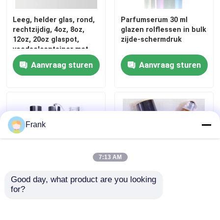
Leeg, helder glas, rond,
Parfumserum 30 ml
rechtzijdig, 4oz, 8oz,
glazen rolflessen in bulk
12oz, 20oz glaspot,
zijde-schermdruk
voedselcontainer met
diep metaal deksel.
Aanvraag sturen
Aanvraag sturen
Frank
7:13 AM
Good day, what product are you looking 
for?
24oz 16oz drinkfles Glas
10 ml edelsteen heldere
waterfles met bamboe
zwarte glazen rolfles
deksel
voor parfum essentiële