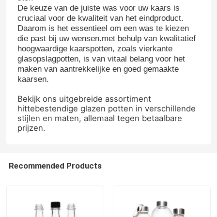
De keuze van de juiste was voor uw kaars is
cruciaal voor de kwaliteit van het eindproduct.
Fabrieksreis
Daarom is het essentieel om een was te kiezen
die past bij uw wensen.met behulp van kwalitatief
hoogwaardige kaarspotten, zoals vierkante
Kwaliteitscontrole
glasopslagpotten, is van vitaal belang voor het
maken van aantrekkelijke en goed gemaakte
kaarsen.
Contacteer ons
Bekijk ons uitgebreide assortiment
hittebestendige glazen potten in verschillende
stijlen en maten, allemaal tegen betaalbare
Vraag een offerte aan
prijzen.
Glazen flessen
Recommended Products
glaskruiken
Glasbekers