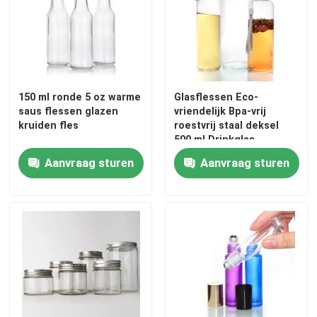
Fleskap van pot
Huishoudelijk glaswerk
150 ml ronde 5 oz warme
Glasflessen Eco-
saus flessen glazen
vriendelijk Bpa-vrij
kruiden fles
roestvrij staal deksel
500 ml Drinkglas
waterfles
Aanvraag sturen
Aanvraag sturen