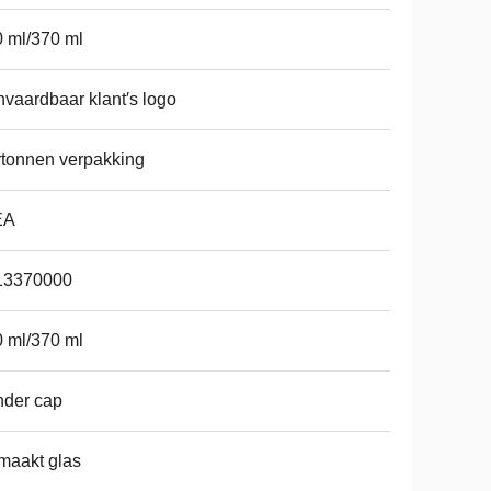
 ml/370 ml
vaardbaar klant′s logo
tonnen verpakking
EA
13370000
 ml/370 ml
nder cap
maakt glas