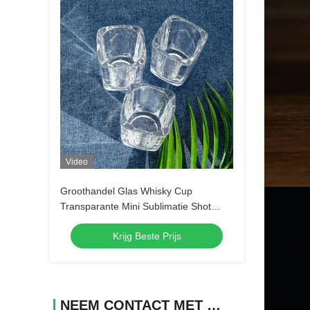
Video
Groothandel Glas Whisky Cup
Transparante Mini Sublimatie Shot
Glas Tequila Shot Glassen Espresso
Krijg Beste Prijs
Shot Glassen
NEEM CONTACT MET ONS OP