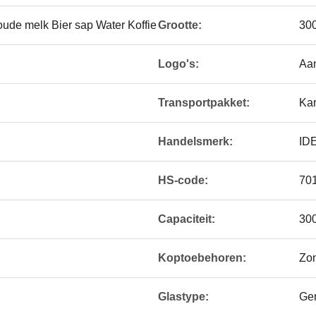
koude melk Bier sap Water Koffie
Grootte:
300
Logo's:
Aan
Transportpakket:
Kar
Handelsmerk:
ID
HS-code:
70
d
Capaciteit:
300
Koptoebehoren:
Zo
Glastype:
Ge