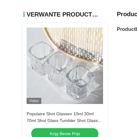
Produc
VERWANTE PRODUCTEN
Productb
Video
Populaire Shot Glassen 10ml 30ml
70ml Shot Glass Tumbler Shot Glass
Doorzichtige alcohol glazen
Krijg Beste Prijs