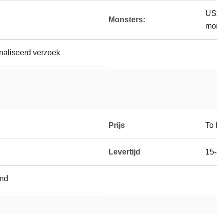
US$
Monsters:
mo
aliseerd verzoek
Prijs
To 
Levertijd
15
and