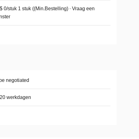
 0/stuk 1 stuk ((Min.Bestelling) ∙ Vraag een
nster
be negotiated
-20 werkdagen