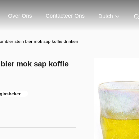
Over Ons
Contacteer Ons
Dutch
tumbler stein bier mok sap koffie drinken
 bier mok sap koffie
 glasbeker