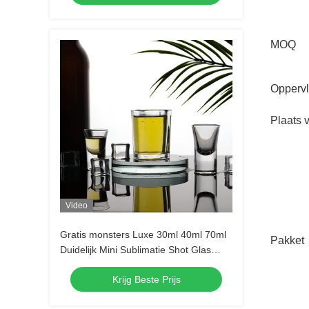
MOQ
Opperv
Plaats 
Video
Gratis monsters Luxe 30ml 40ml 70ml
Pakket
Duidelijk Mini Sublimatie Shot Glas
Tequila Shot Glas Espresso Shot Glas
Krijg Beste Prijs