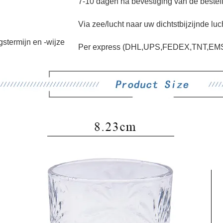
7-10 dagen na bevestiging van de bestel
Via zee/lucht naar uw dichtstbijzijnde lu
gstermijn en -wijze
Per express (DHL,UPS,FEDEX,TNT,EMS)