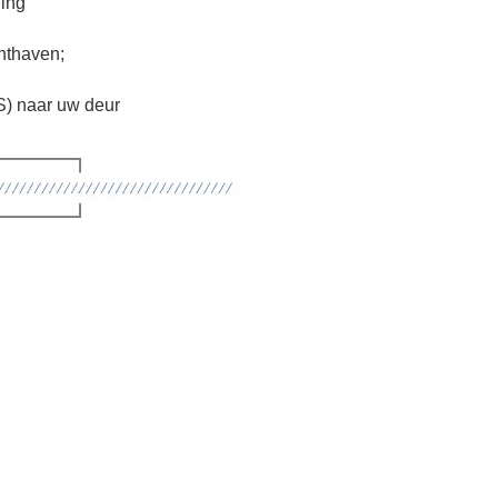
ling
chthaven;
 naar uw deur