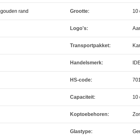
 gouden rand
Grootte:
10 
Logo's:
Aan
Transportpakket:
Kar
Handelsmerk:
ID
HS-code:
70
d
Capaciteit:
10 
Koptoebehoren:
Zo
Glastype:
Ge