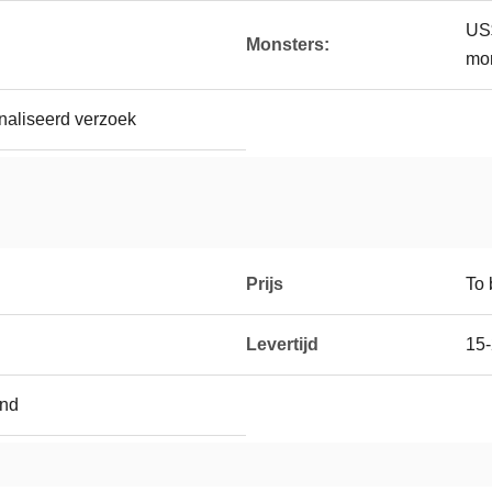
US$
Monsters:
mo
aliseerd verzoek
Prijs
To 
Levertijd
15
and