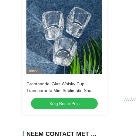
Video
Groothandel Glas Whisky Cup
Transparante Mini Sublimatie Shot
Glas Tequila Shot Glassen Espresso
Krijg Beste Prijs
Shot Glassen
NEEM CONTACT MET ONS OP