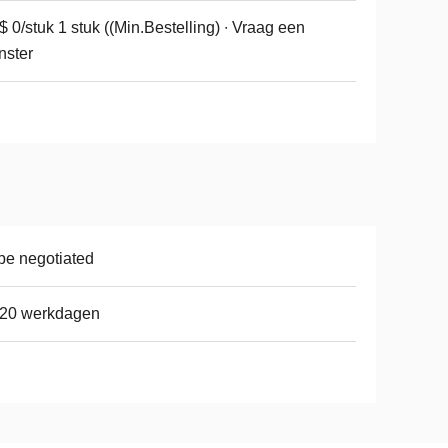
 0/stuk 1 stuk ((Min.Bestelling) ∙ Vraag een
nster
be negotiated
-20 werkdagen