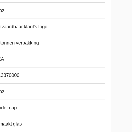
oz
vaardbaar klant′s logo
tonnen verpakking
EA
13370000
oz
nder cap
maakt glas