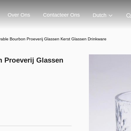
Over Ons
Contacteer Ons
Dutch
vable Bourbon Proeverij Glassen Kerst Glassen Drinkware
 Proeverij Glassen