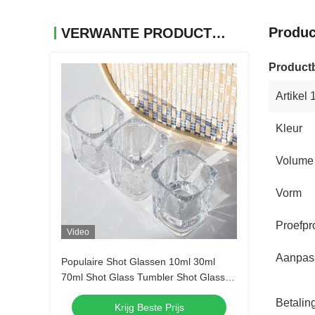
Produc
VERWANTE PRODUCTEN
Productb
Artikel 
Kleur
Volume
Vorm
Proefpr
Video
Aanpas
Populaire Shot Glassen 10ml 30ml
70ml Shot Glass Tumbler Shot Glass
Doorzichtige alcohol glazen
Betalin
Krijg Beste Prijs