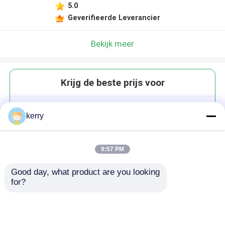
5.0
Geverifieerde Leverancier
Bekijk meer
Krijg de beste prijs voor
Stemloze wijn met ribben
kerry
Highball glas Champagne Whisky
kopjes voor bar
9:57 PM
Good day, what product are you looking 
for?
Doorgaan