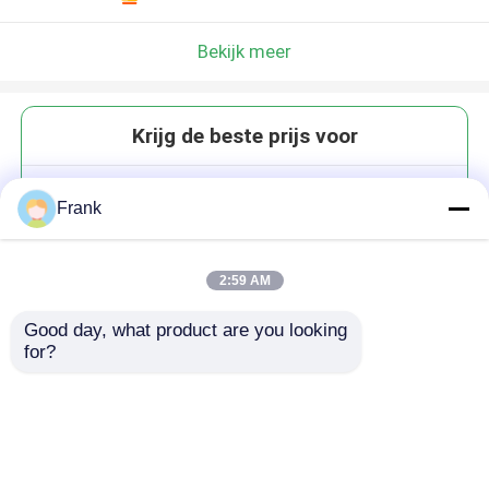
Bekijk meer
Krijg de beste prijs voor
Hoge kwaliteit heldere
Frank
voedselverpakking opslag ronde
glashouten pot met aluminium
deksel
2:59 AM
Good day, what product are you looking 
for?
Doorgaan
Geadviseerde Producten