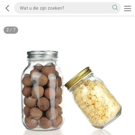
2
/
7