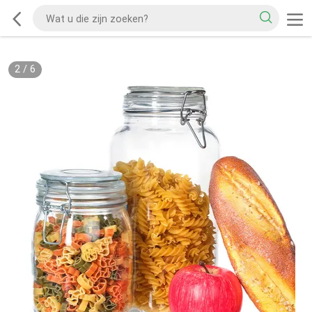
2
/
6