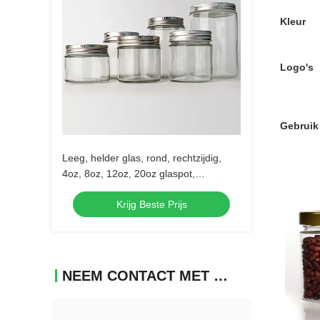
Kleur
Logo's
Gebruik
Leeg, helder glas, rond, rechtzijdig,
4oz, 8oz, 12oz, 20oz glaspot,
voedselcontainer met diep metaal
Krijg Beste Prijs
deksel.
NEEM CONTACT MET ONS OP