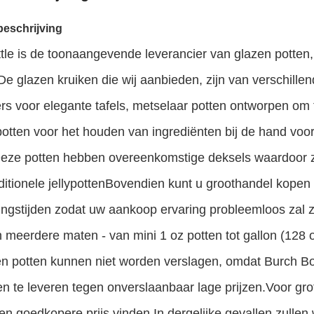
eschrijving
tle is de toonaangevende leverancier van glazen potten
De glazen kruiken die wij aanbieden, zijn van verschille
rs voor elegante tafels, metselaar potten ontworpen om 
potten voor het houden van ingrediënten bij de hand voo
eze potten hebben overeenkomstige deksels waardoor ze 
aditionele jellypottenBovendien kunt u groothandel kopen
ngstijden zodat uw aankoop ervaring probleemloos zal zi
n meerdere maten - van mini 1 oz potten tot gallon (128
n potten kunnen niet worden verslagen, omdat Burch Bott
n te leveren tegen onverslaanbaar lage prijzen.Voor gro
en goedkopere prijs vinden.In dergelijke gevallen zullen