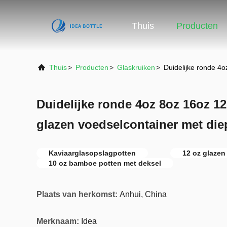
Thuis
Producten
Thuis
>
Producten
>
Glaskruiken
>
Duidelijke ronde 4
Duidelijke ronde 4oz 8oz 16oz 1
glazen voedselcontainer met die
Kaviaarglasopslagpotten
12 oz glazen
10 oz bamboe potten met deksel
Plaats van herkomst:
Anhui, China
Merknaam:
Idea