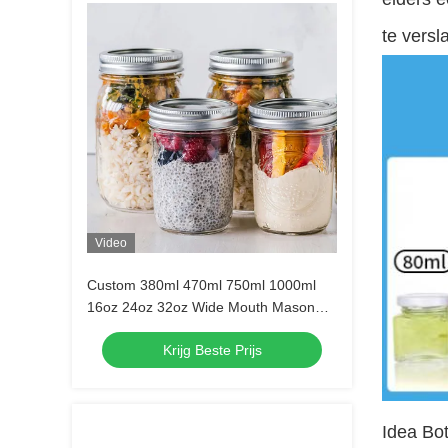
te versl
Video
Custom 380ml 470ml 750ml 1000ml
16oz 24oz 32oz Wide Mouth Mason
Glass Jar Met Deksel in Bulk
Krijg Beste Prijs
Idea Bo