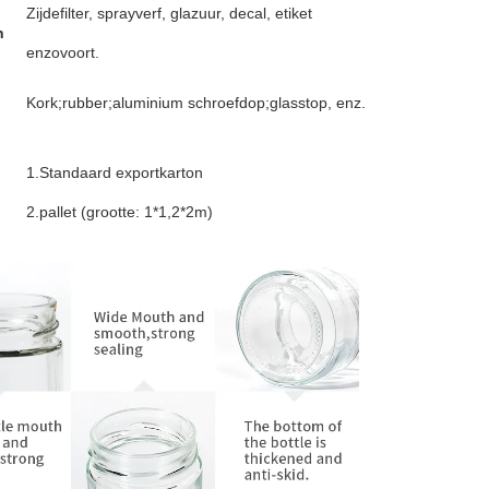
Zijdefilter, sprayverf, glazuur, decal, etiket
n
enzovoort.
Kork;rubber;aluminium schroefdop;glasstop, enz.
1.Standaard exportkarton
2.pallet (grootte: 1*1,2*2m)