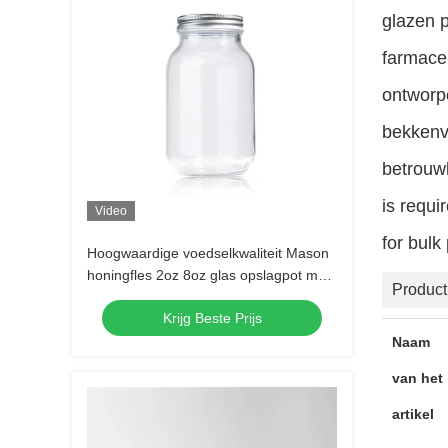
glazen p
farmaceu
ontworpe
bekkenv
betrouwb
is requi
Video
for bulk
Hoogwaardige voedselkwaliteit Mason
honingfles 2oz 8oz glas opslagpot met
Product
deksels
Krijg Beste Prijs
Naam
van het
artikel