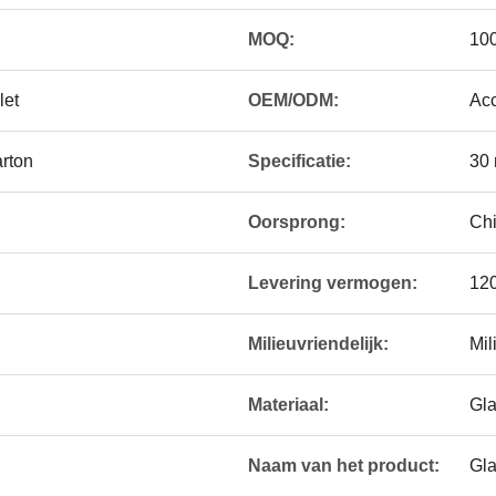
MOQ:
100
let
OEM/ODM:
Acc
arton
Specificatie:
30 
Oorsprong:
Ch
Levering vermogen:
120
Milieuvriendelijk:
Mil
Materiaal:
Gl
Naam van het product:
Gla