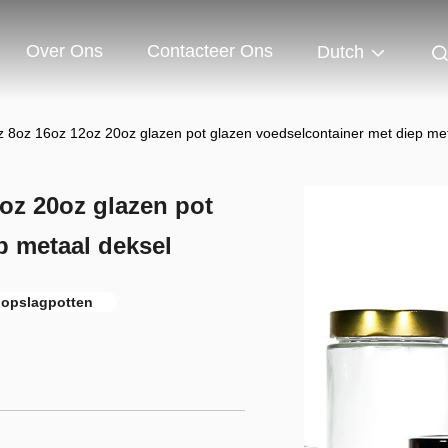
Over Ons
Contacteer Ons
Dutch
oz 8oz 16oz 12oz 20oz glazen pot glazen voedselcontainer met diep me
2oz 20oz glazen pot
p metaal deksel
 opslagpotten