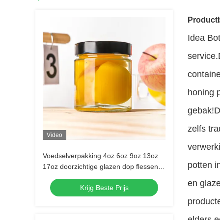
Productb
Idea Bot
service.
containe
honing 
gebak!D
zelfs tr
Video
verwerki
Voedselverpakking 4oz 6oz 9oz 13oz
potten i
17oz doorzichtige glazen dop flessen
Volledige set bevroren glazen pot met
en glaze
Krijg Beste Prijs
metalen deksel
producte
elders e