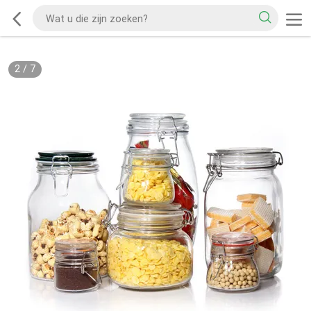
2
/
7