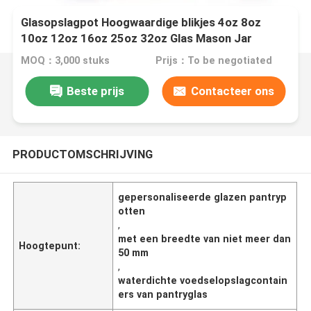
Glasopslagpot Hoogwaardige blikjes 4oz 8oz
10oz 12oz 16oz 25oz 32oz Glas Mason Jar
MOQ：3,000 stuks
Prijs：To be negotiated
Beste prijs
Contacteer ons
PRODUCTOMSCHRIJVING
gepersonaliseerde glazen pantryp
otten
,
met een breedte van niet meer dan
Hoogtepunt:
50 mm
,
waterdichte voedselopslagcontain
ers van pantryglas