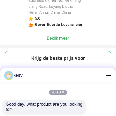
Business Center N0.146 Chang
Jiang Road, Luyang District,
Hefei, Anhui, China ,China
5.0
Geverifieerde Leverancier
Bekijk meer
Krijg de beste prijs voor
Glasopslagpot Hoogwaardige
kerry
blikjes 4oz 8oz 10oz 12oz 16oz
25oz 32oz Glas Mason Jar
4:49 AM
Good day, what product are you looking 
for?
Doorgaan