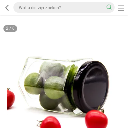
2
/
6