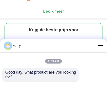
Bekijk meer
Krijg de beste prijs voor
Sundry Food Suiker
kerry
Glasopslagpotten met blikdeksel
4 oz Custom Logo
2:09 PM
Good day, what product are you looking 
for?
Doorgaan
Geadviseerde Producten