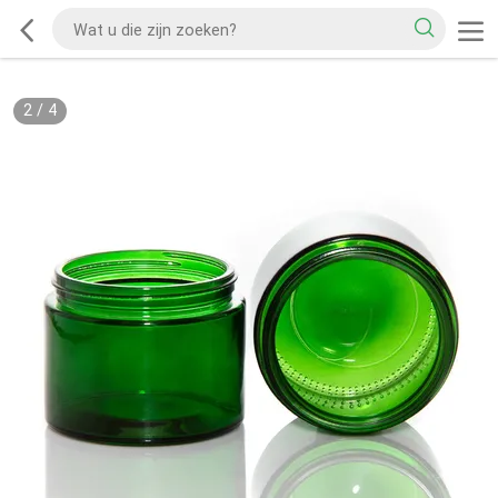
2
/
4