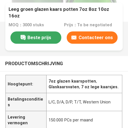
Leeg groen glazen kaars potten 7oz 8oz 10oz
16oz
MOQ：3000 stuks
Prijs：To be negotiated
Beste prijs
Contacteer ons
PRODUCTOMSCHRIJVING
7oz glazen kaarspotten
,
Hoogtepunt:
Glaskaarsvaten
,
7 oz lege kaarsjes.
Betalingsconditie
L/C, D/A, D/P, T/T, Western Union
s
Levering
150.000 PCs per maand
vermogen