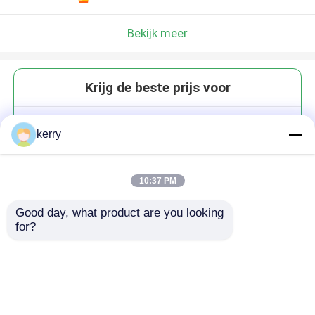
Bekijk meer
Krijg de beste prijs voor
Leeg groen glazen kaars potten
kerry
7oz 8oz 10oz 16oz
10:37 PM
Good day, what product are you looking 
for?
Doorgaan
Geadviseerde Producten