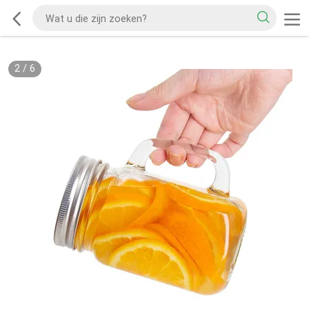
2
/
6