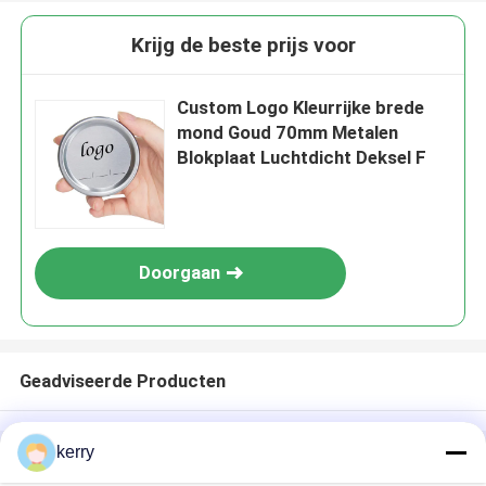
Krijg de beste prijs voor
Custom Logo Kleurrijke brede
mond Goud 70mm Metalen
Blokplaat Luchtdicht Deksel F
Doorgaan
Geadviseerde Producten
kerry
Thuis
Ongeveer ons
Contacteer ons
Desktop Site
Sitemap
Privacybeleid