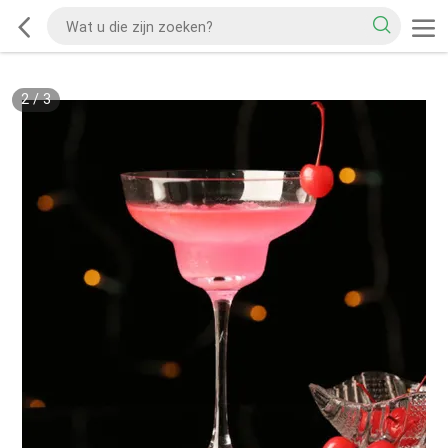
2
/
3