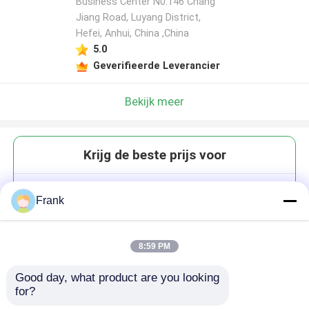
Business Center N0.146 Chang
Jiang Road, Luyang District,
Hefei, Anhui, China ,China
5.0
Geverifieerde Leverancier
Bekijk meer
Krijg de beste prijs voor
Op maat gemaakte, met de hand
Frank
geblazen witte wijn glazen
8:59 PM
Good day, what product are you looking 
for?
Doorgaan