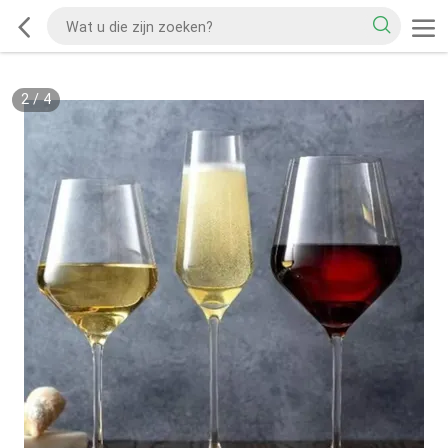
2
/
4