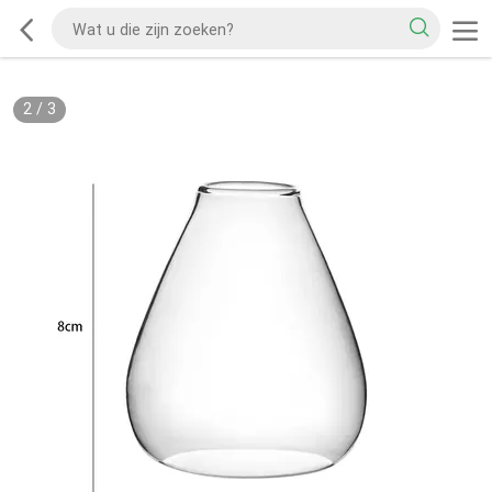
2
/
3