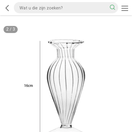
2
/
3