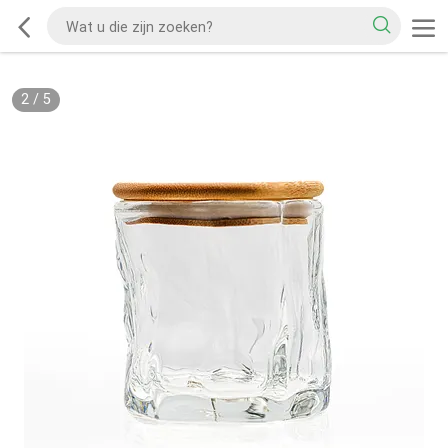
2
/
5