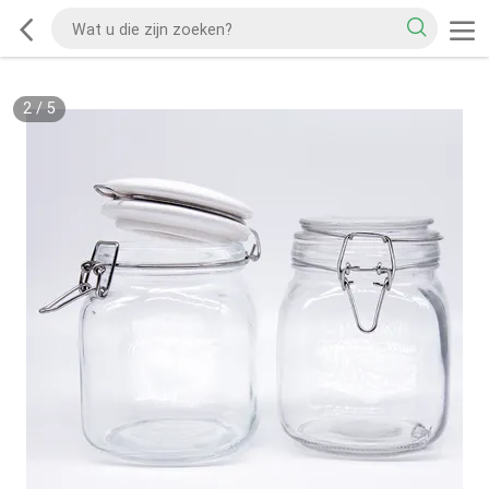
2
/
5