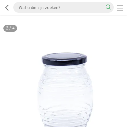
2
/
4