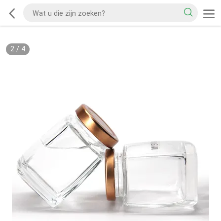
2
/
4