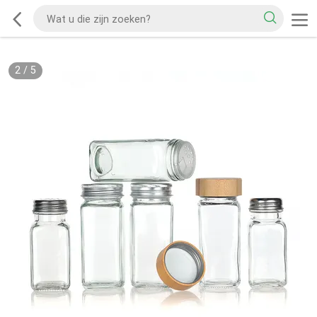
2
/
5