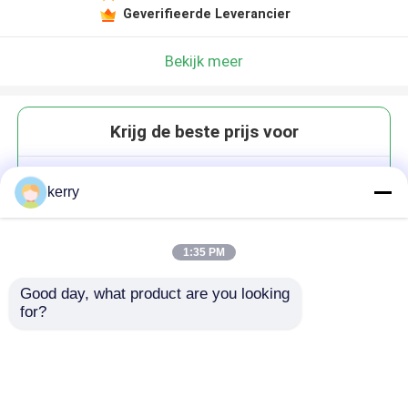
Geverifieerde Leverancier
Bekijk meer
Krijg de beste prijs voor
120 ml 90 ml glazen
kerry
kruidenpotten met shaker giet
deksel vierkant 4 oz kruidenpot
voor de keuken
1:35 PM
Good day, what product are you looking 
for?
Doorgaan