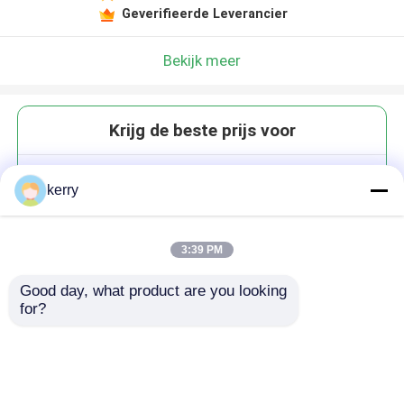
Geverifieerde Leverancier
Bekijk meer
Krijg de beste prijs voor
Leeg kruidencontainer Peper
kerry
Shaker 100 ml glazen kruidenpot
Zoutflessen met bamboe deksel
3:39 PM
Good day, what product are you looking 
for?
Doorgaan