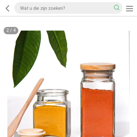
2
/
4