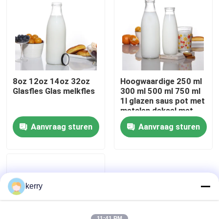
8oz 12oz 14oz 32oz
Hoogwaardige 250 ml
Glasfles Glas melkfles
300 ml 500 ml 750 ml
1l glazen saus pot met
metalen deksel met
plastic deksel
Aanvraag sturen
Aanvraag sturen
Thuis
Producten
kerry
Over ons
11:41 PM