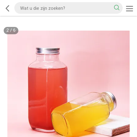
2
/
6