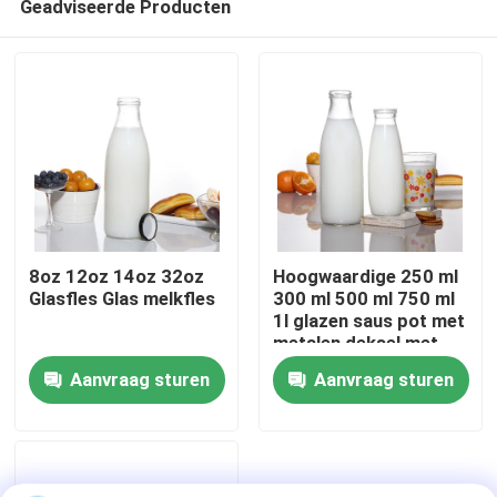
Geadviseerde Producten
8oz 12oz 14oz 32oz
Hoogwaardige 250 ml
Glasfles Glas melkfles
300 ml 500 ml 750 ml
1l glazen saus pot met
metalen deksel met
Thuis
plastic deksel
Aanvraag sturen
Aanvraag sturen
Producten
Over ons