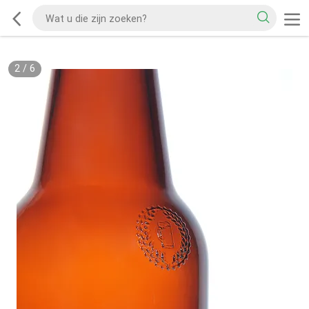
2
/
6