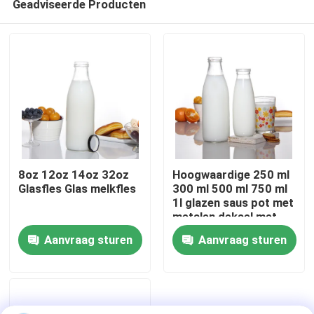
Geadviseerde Producten
8oz 12oz 14oz 32oz
Hoogwaardige 250 ml
Glasfles Glas melkfles
300 ml 500 ml 750 ml
1l glazen saus pot met
metalen deksel met
Thuis
plastic deksel
Aanvraag sturen
Aanvraag sturen
Producten
Over ons