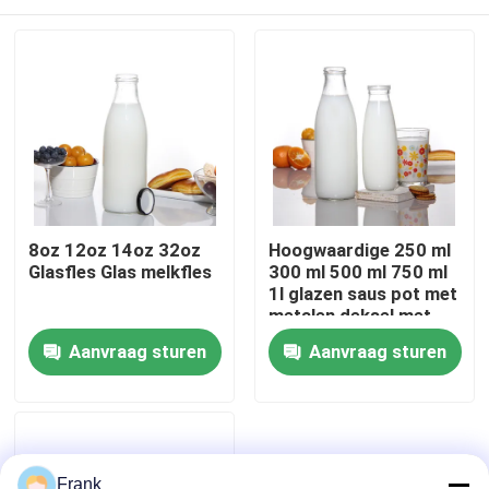
8oz 12oz 14oz 32oz
Hoogwaardige 250 ml
Glasfles Glas melkfles
300 ml 500 ml 750 ml
1l glazen saus pot met
metalen deksel met
plastic deksel
Thuis
Aanvraag sturen
Aanvraag sturen
Producten
Over ons
Frank