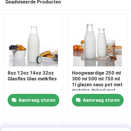
Geadviseerde Producten
8oz 12oz 14oz 32oz
Hoogwaardige 250 ml
Glasfles Glas melkfles
300 ml 500 ml 750 ml
1l glazen saus pot met
metalen deksel met
Thuis
plastic deksel
Aanvraag sturen
Aanvraag sturen
Producten
Over ons