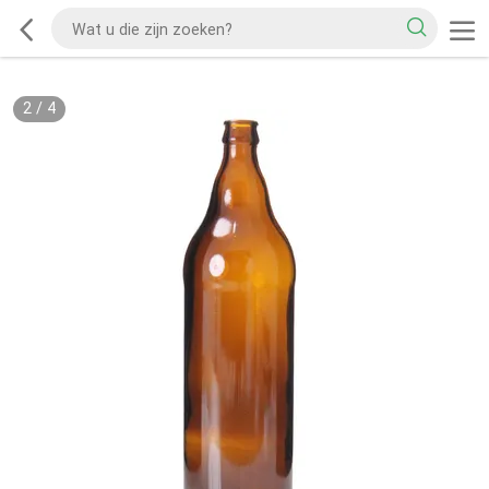
2
/
4