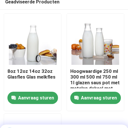
Geadviseerde Producten
8oz 12oz 14oz 32oz
Hoogwaardige 250 ml
Glasfles Glas melkfles
300 ml 500 ml 750 ml
1l glazen saus pot met
metalen deksel met
Thuis
plastic deksel
Aanvraag sturen
Aanvraag sturen
Producten
Over ons