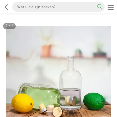
2
/
4