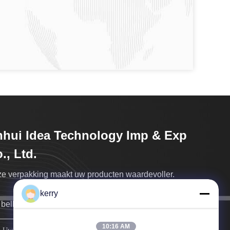
hui Idea Technology Imp & Exp
., Ltd.
e verpakking maakt uw producten waardevoller.
kerry
bellen u zo snel mogelijk terug.
10:16 AM