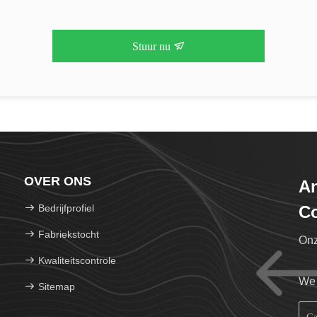
Stuur nu
OVER ONS
An
Bedrijfprofiel
Co
Fabriekstocht
Onz
Kwaliteitscontrole
We 
Sitemap