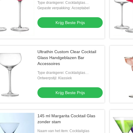
Type drankgerei: Cocktailglas
Cocktailbeker
Gepaste verpakking: Acceptabel
Krijg Beste Prijs
Ultrathin Custom Clear Cocktail
Glass Handgeblazen Bar
Accessoires
Type drankgerei: Cocktailglas
Cocktailbeker
Ontwerpstijl: Klassiek
Krijg Beste Prijs
145 ml Margarita Cocktail Glas
zonder stam
Naam van het item: Cocktailglas