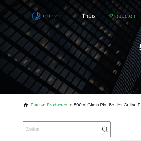
Thuis
Producten
Thuis
>
Producten
>
500ml Glass Pint Bottles Online F