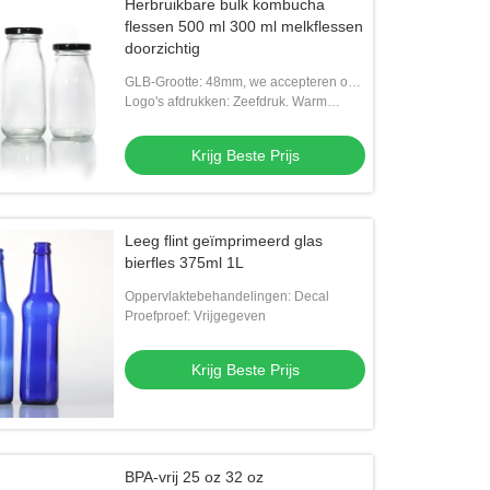
Herbruikbare bulk kombucha
flessen 500 ml 300 ml melkflessen
doorzichtig
GLB-Grootte: 48mm, we accepteren ook
aangepaste nekgrootte
Logo's afdrukken: Zeefdruk. Warm
stempel. Etiket.
Krijg Beste Prijs
Leeg flint geïmprimeerd glas
bierfles 375ml 1L
Oppervlaktebehandelingen: Decal
Proefproef: Vrijgegeven
Krijg Beste Prijs
BPA-vrij 25 oz 32 oz