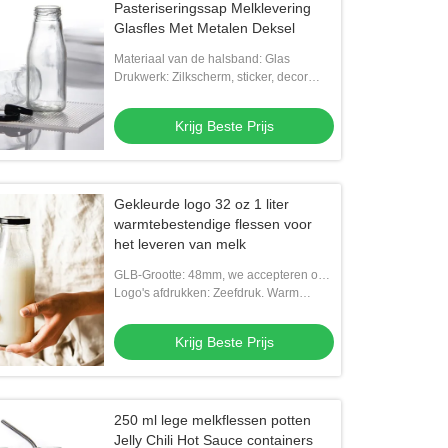
Pasteriseringssap Melklevering
Glasfles Met Metalen Deksel
Materiaal van de halsband: Glas
Drukwerk: Zilkscherm, sticker, decor
gebakken, warm stempelen, graveren
Krijg Beste Prijs
Gekleurde logo 32 oz 1 liter
warmtebestendige flessen voor
het leveren van melk
GLB-Grootte: 48mm, we accepteren ook
aangepaste nekgrootte
Logo's afdrukken: Zeefdruk. Warm
stempel. Etiket.
Krijg Beste Prijs
250 ml lege melkflessen potten
Jelly Chili Hot Sauce containers