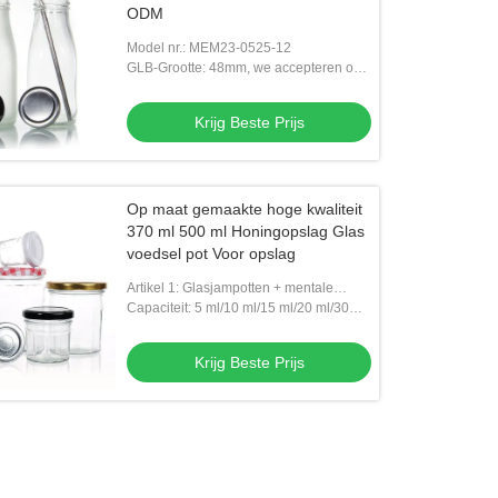
ODM
Model nr.: MEM23-0525-12
GLB-Grootte: 48mm, we accepteren ook
aangepaste nekgrootte
Krijg Beste Prijs
Op maat gemaakte hoge kwaliteit
370 ml 500 ml Honingopslag Glas
voedsel pot Voor opslag
Artikel 1: Glasjampotten + mentale
deksels
Capaciteit: 5 ml/10 ml/15 ml/20 ml/30
ml/50 ml/60 ml/100 ml/120 ml
Krijg Beste Prijs