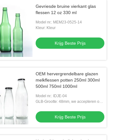
Gevriesde bruine vierkant glas
flessen 12 oz 330 ml
Model nr.: MEM23-0525-14
Kleur: Kleur
Krijg Beste Prijs
OEM hervergrendelbare glazen
melkflessen potten 250ml 300ml
500ml 750ml 1000ml
Model nr.: IDJE-04
GLB-Grootte: 48mm, we accepteren ook
aangepaste nekgrootte
Krijg Beste Prijs