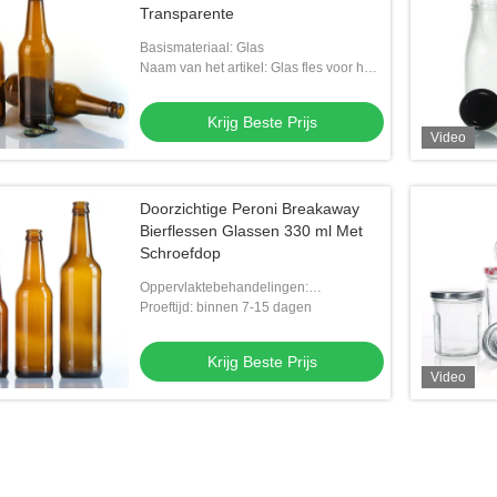
Transparente
Basismateriaal: Glas
Naam van het artikel: Glas fles voor het
drinken van bier
Krijg Beste Prijs
Video
Doorzichtige Peroni Breakaway
Bierflessen Glassen 330 ml Met
Schroefdop
Oppervlaktebehandelingen:
Overdrukplaatje
Proeftijd: binnen 7-15 dagen
Krijg Beste Prijs
Video