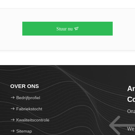
Stuur nu
OVER ONS
An
Bedrijfprofiel
Co
Fabriekstocht
Onz
Kwaliteitscontrole
We 
Sitemap