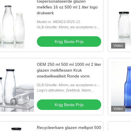
Gepersonaliseerde glazen
melkfles 16 oz 500 ml 1 liter logo
drukwerk
Model nr.: MEM23-0525-12
GLB-Grootte: 48mm, we accepteren ook
aangepaste nekgrootte
Krijg Beste Prijs
Video
OEM 250 ml 500 ml 1000 ml 2 liter
glazen melkflessen Kruk
voedselkwaliteit Ronde vorm
GLB-Grootte: 48mm, we accepteren ook
aangepaste nekgrootte
Logo's afdrukken: Zeefdruk. Warm
stempel. Etiket.
Krijg Beste Prijs
Video
Recycleerbare glazen melkpot 500