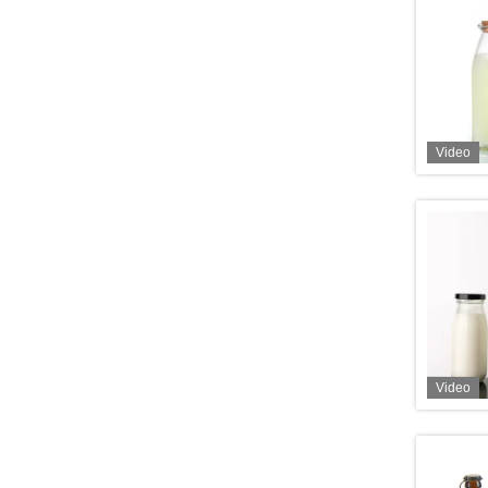
Video
Video