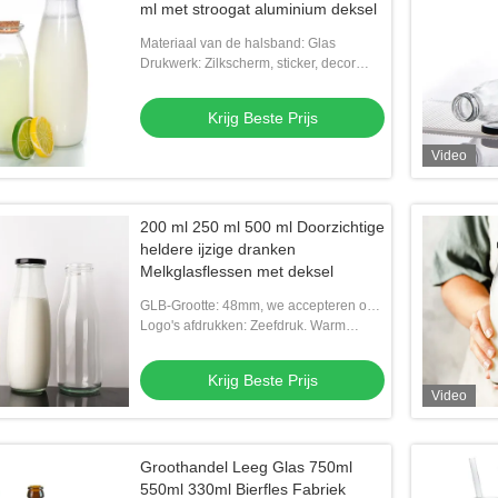
ml met stroogat aluminium deksel
Materiaal van de halsband: Glas
Drukwerk: Zilkscherm, sticker, decor
gebakken, warm stempelen, graveren
Krijg Beste Prijs
Video
200 ml 250 ml 500 ml Doorzichtige
heldere ijzige dranken
Melkglasflessen met deksel
GLB-Grootte: 48mm, we accepteren ook
aangepaste nekgrootte
Logo's afdrukken: Zeefdruk. Warm
stempel. Etiket.
Krijg Beste Prijs
Video
Groothandel Leeg Glas 750ml
550ml 330ml Bierfles Fabriek