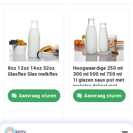
8oz 12oz 14oz 32oz
Hoogwaardige 250 ml
Glasfles Glas melkfles
300 ml 500 ml 750 ml
1l glazen saus pot met
metalen deksel met
plastic deksel
Thuis
Aanvraag sturen
Aanvraag sturen
Producten
Over ons
kerry